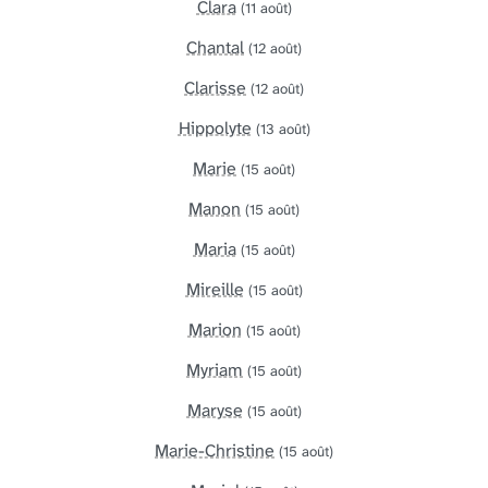
Clara
(11 août)
Chantal
(12 août)
Clarisse
(12 août)
Hippolyte
(13 août)
Marie
(15 août)
Manon
(15 août)
Maria
(15 août)
Mireille
(15 août)
Marion
(15 août)
Myriam
(15 août)
Maryse
(15 août)
Marie-Christine
(15 août)