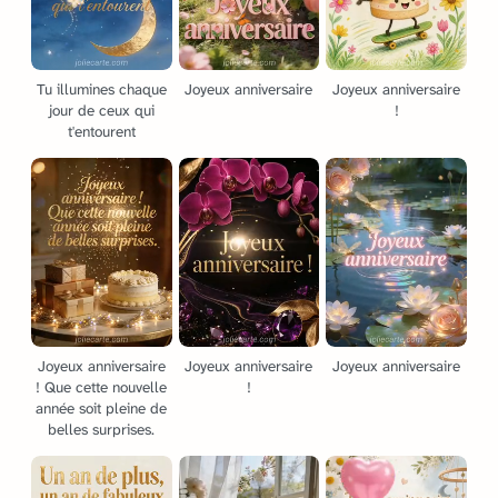
Tu illumines chaque
Joyeux anniversaire
Joyeux anniversaire
jour de ceux qui
!
t'entourent
Joyeux anniversaire
Joyeux anniversaire
Joyeux anniversaire
! Que cette nouvelle
!
année soit pleine de
belles surprises.