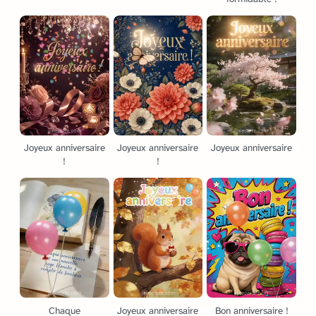
Joyeux anniversaire
Joyeux anniversaire
Joyeux anniversaire
!
!
Chaque
Joyeux anniversaire
Bon anniversaire !