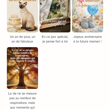
Un an de plus, un
En ce jour spécial,
Joyeux anniversaire
an de fabuleux
je pense fort à toi
à la future maman !
La vie ne se mesure
pas au nombre de
respirations, mais
aux moments qui