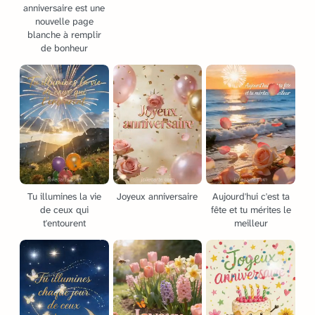
anniversaire est une
nouvelle page
blanche à remplir
de bonheur
Tu illumines la vie
Joyeux anniversaire
Aujourd'hui c'est ta
de ceux qui
fête et tu mérites le
t'entourent
meilleur