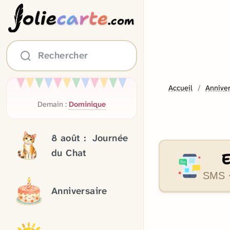
olie
carte
.com
Rechercher
Accueil
Anniver
Demain :
Dominique
8 août :
Journée
du Chat
SMS ·
Anniversaire