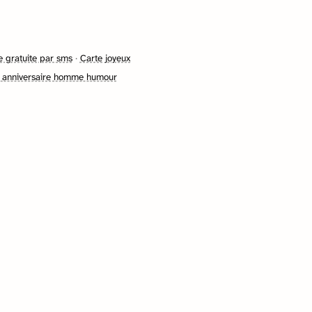
 gratuite par sms
·
Carte joyeux
 anniversaire homme humour