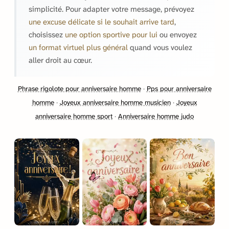
simplicité. Pour adapter votre message, prévoyez
une excuse délicate si le souhait arrive tard
,
choisissez
une option sportive pour lui
ou envoyez
un format virtuel plus général
quand vous voulez
aller droit au cœur.
Phrase rigolote pour anniversaire homme
·
Pps pour anniversaire
homme
·
Joyeux anniversaire homme musicien
·
Joyeux
anniversaire homme sport
·
Anniversaire homme judo