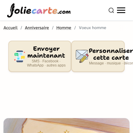
olie
carte
.com
Accueil
Anniversaire
Homme
Voeux homme
Envoyer
Personnaliser
maintenant
cette carte
SMS · Facebook ·
Message · musique · décor
WhatsApp · autres apps