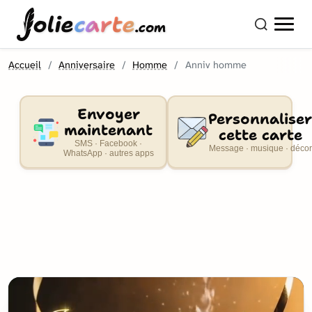
olie
carte
.com
Accueil
Anniversaire
Homme
Anniv homme
Envoyer
Personnaliser
maintenant
cette carte
SMS · Facebook ·
Message · musique · décor
WhatsApp · autres apps