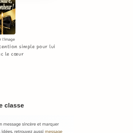
r l'image
tention simple pour lui
ec le cœur
e classe
un message sincère et marquer
os idées, retrouvez aussi
message