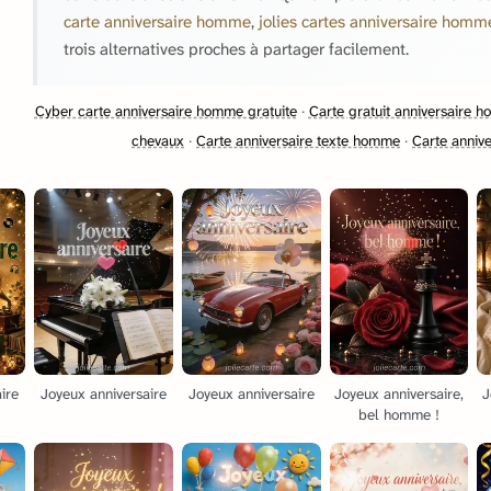
carte anniversaire homme
,
jolies cartes anniversaire homm
trois alternatives proches à partager facilement.
Cyber carte anniversaire homme gratuite
·
Carte gratuit anniversaire 
chevaux
·
Carte anniversaire texte homme
·
Carte anniv
ire
Joyeux anniversaire
Joyeux anniversaire
Joyeux anniversaire,
J
bel homme !