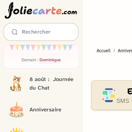
olie
carte
.com
Rechercher
Accueil
Anniver
Demain :
Dominique
8 août :
Journée
du Chat
SMS ·
Anniversaire