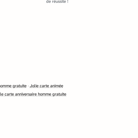
de réussite !
homme gratuite
·
Jolie carte animée
e carte anniversaire homme gratuite