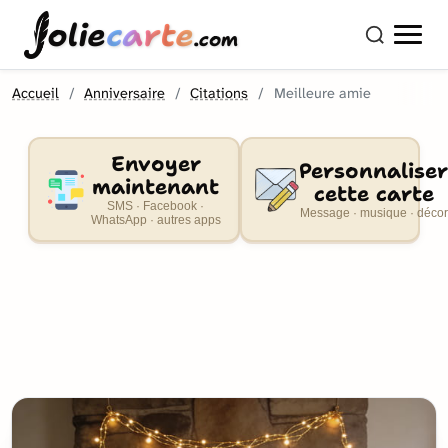
olie
carte
.com
Accueil
Anniversaire
Citations
Meilleure amie
Envoyer
Personnaliser
maintenant
cette carte
SMS · Facebook ·
Message · musique · décor
WhatsApp · autres apps