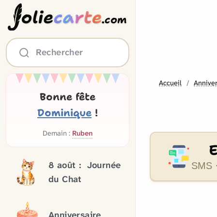
olie
carte
.com
Rechercher
Accueil
Anniver
Bonne fête
Dominique
!
Demain :
Ruben
8 août :
Journée
SMS ·
du Chat
Anniversaire