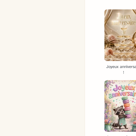
Joyeux anniversa
!