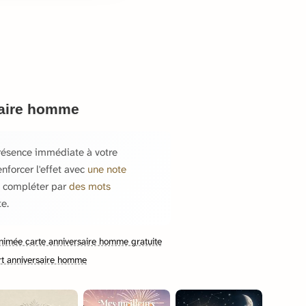
saire homme
résence immédiate à votre
nforcer l'effet avec
une note
 compléter par
des mots
e.
nimée carte anniversaire homme gratuite
rt anniversaire homme