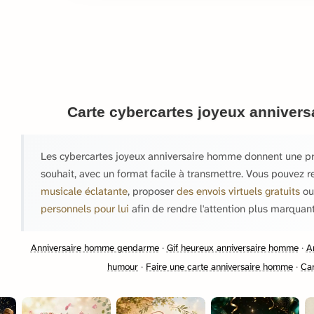
Carte cybercartes joyeux anniver
Les cybercartes joyeux anniversaire homme donnent une p
souhait, avec un format facile à transmettre. Vous pouvez re
musicale éclatante
, proposer
des envois virtuels gratuits
ou
personnels pour lui
afin de rendre l'attention plus marquant
Anniversaire homme gendarme
·
Gif heureux anniversaire homme
·
A
humour
·
Faire une carte anniversaire homme
·
Ca