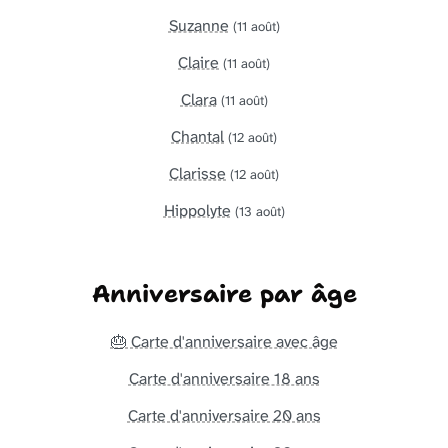
Suzanne
(11 août)
Claire
(11 août)
Clara
(11 août)
Chantal
(12 août)
Clarisse
(12 août)
Hippolyte
(13 août)
Anniversaire par âge
🎂 Carte d'anniversaire avec âge
Carte d'anniversaire 18 ans
Carte d'anniversaire 20 ans