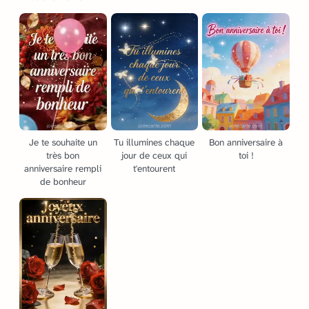
Je te souhaite un
Tu illumines chaque
Bon anniversaire à
très bon
jour de ceux qui
toi !
anniversaire rempli
t'entourent
de bonheur