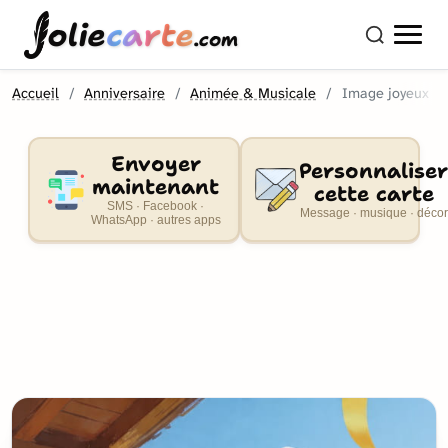
olie
carte
.com
Accueil
Anniversaire
Animée & Musicale
Image joyeux
Envoyer
Personnaliser
maintenant
cette carte
SMS · Facebook ·
Message · musique · décor
WhatsApp · autres apps