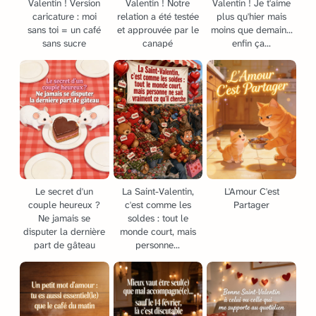
Valentin ! Version
Valentin ! Notre
Valentin ! Je t'aime
caricature : moi
relation a été testée
plus qu'hier mais
sans toi = un café
et approuvée par le
moins que demain...
sans sucre
canapé
enfin ça...
La Saint-Valentin,
Le secret d'un
L'Amour C'est
c'est comme les
couple heureux ?
Partager
soldes : tout le
Ne jamais se
monde court, mais
disputer la dernière
personne...
part de gâteau