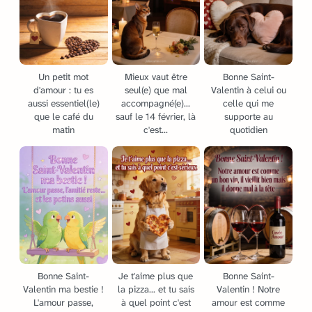
Un petit mot
Mieux vaut être
Bonne Saint-
d'amour : tu es
seul(e) que mal
Valentin à celui ou
aussi essentiel(le)
accompagné(e)...
celle qui me
que le café du
sauf le 14 février, là
supporte au
matin
c'est...
quotidien
Bonne Saint-
Je t'aime plus que
Bonne Saint-
Valentin ma bestie !
la pizza... et tu sais
Valentin ! Notre
L'amour passe,
à quel point c'est
amour est comme