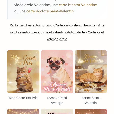
vidéo drôle Valentine, une
carte bientôt Valentine
ou une
carte rigolote Saint-Valentin
.
Dicton saint valentin humour
·
Carte saint valentin humour
·
A la
saint valentin humour
·
Saint valentin citation drole
·
Carte saint
valentin drole
Mon Coeur Est Pris
L'Amour Rend
Bonne Saint-
Aveugle
Valentin