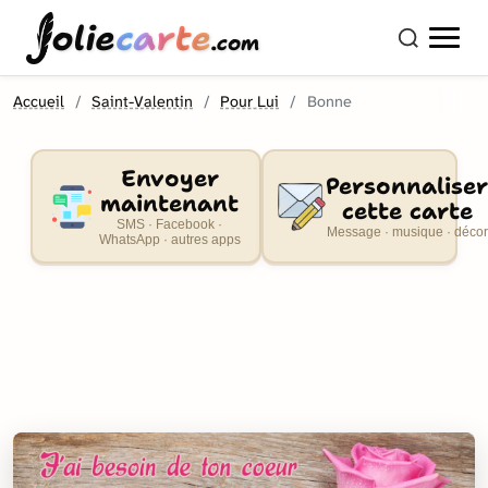
olie
carte
.com
Accueil
Saint-Valentin
Pour Lui
Bonne
Envoyer
Personnaliser
maintenant
cette carte
SMS · Facebook ·
Message · musique · décor
WhatsApp · autres apps