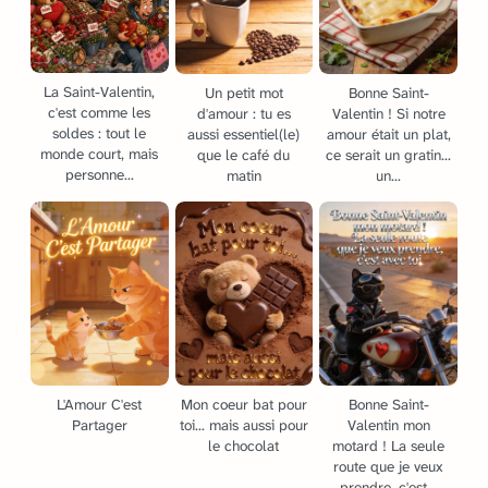
La Saint-Valentin,
Un petit mot
Bonne Saint-
c'est comme les
d'amour : tu es
Valentin ! Si notre
soldes : tout le
aussi essentiel(le)
amour était un plat,
monde court, mais
que le café du
ce serait un gratin...
personne...
matin
un...
L'Amour C'est
Mon coeur bat pour
Bonne Saint-
Partager
toi... mais aussi pour
Valentin mon
le chocolat
motard ! La seule
route que je veux
prendre, c'est...