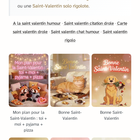
ou une
Saint-Valentin solo rigolote
.
A la saint valentin humour
·
Saint valentin citation drole
·
Carte
saint valentin drole
·
Saint valentin chat humour
·
Saint valentin
rigolo
Mon plan pour la
Bonne Saint-
Bonne Saint-
Saint-Valentin : toi +
Valentin
Valentin
moi + pyjama +
pizza