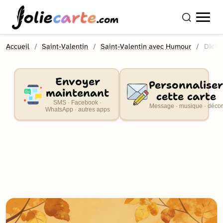
olie
carte
.com
Accueil
Saint-Valentin
Saint-Valentin avec Humour
Dicto
Envoyer
Personnaliser
maintenant
cette carte
SMS · Facebook ·
Message · musique · décor
WhatsApp · autres apps