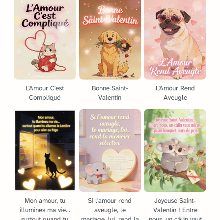
L'Amour C'est
Bonne Saint-
L'Amour Rend
Compliqué
Valentin
Aveugle
Mon amour, tu
Si l'amour rend
Joyeuse Saint-
illumines ma vie...
aveugle, le
Valentin ! Entre
surtout quand tu
mariage, lui, rend la
nous, un câlin vaut