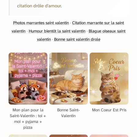
citation drôle d'amour
.
Photos marrantes saint valentin
·
Citation marrante sur la saint
valentin
·
Humour bientôt la saint valentin
·
Blague oiseaux saint
valentin
·
Bonne saint valentin drole
Mon plan pour la
Bonne Saint-
Mon Coeur Est Pris
Saint-Valentin : toi +
Valentin
moi + pyjama +
pizza