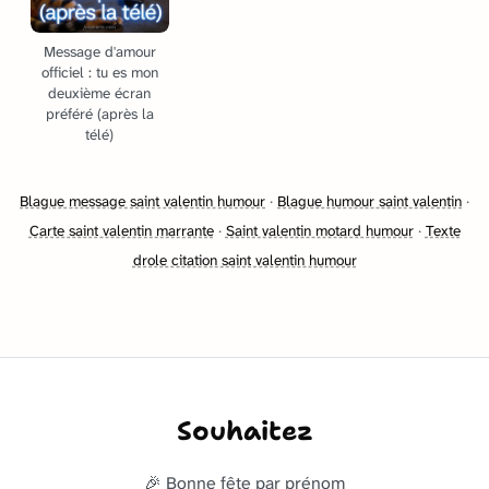
Message d'amour
officiel : tu es mon
deuxième écran
préféré (après la
télé)
Blague message saint valentin humour
·
Blague humour saint valentin
·
Carte saint valentin marrante
·
Saint valentin motard humour
·
Texte
drole citation saint valentin humour
Souhaitez
🎉 Bonne fête par prénom