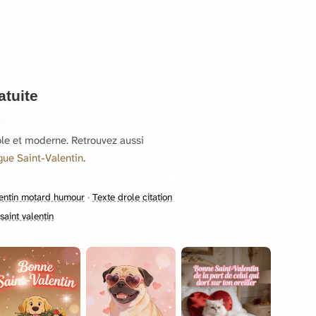
atuite
rôle et moderne. Retrouvez aussi
gue Saint-Valentin
.
lentin motard humour
·
Texte drole citation
aint valentin