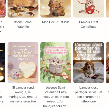
la
Bonne Saint-
Mon Coeur Est Pris
L'Amour C'est
oi +
Valentin
Compliqué
+
u
Si l'amour rend
Joyeuse Saint-
L'amour c'est
...
aveugle, le
Valentin ! Entre
partager sa vie... et
tu
mariage, lui, rend la
nous, un câlin vaut
son chargeur de
ère
mémoire sélective
mieux qu'un
téléphone
bouquet hors de...