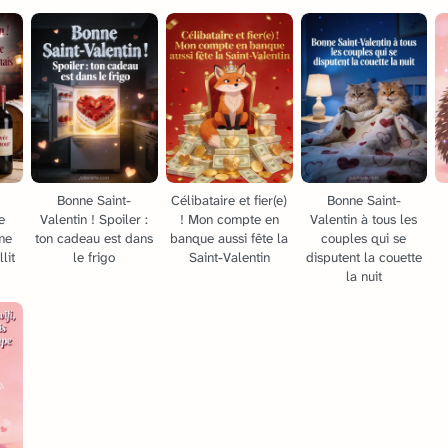
Bonne Saint-
Célibataire et fier(e)
Bonne Saint-
e
Valentin ! Spoiler :
! Mon compte en
Valentin à tous les
me
ton cadeau est dans
banque aussi fête la
couples qui se
llit
le frigo
Saint-Valentin
disputent la couette
la nuit