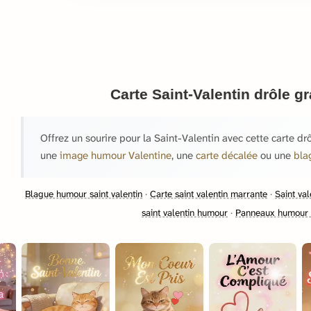
Carte Saint-Valentin drôle gr
Offrez un sourire pour la Saint-Valentin avec cette carte d
une
image humour Valentine
, une
carte décalée
ou une
bla
Blague humour saint valentin
·
Carte saint valentin marrante
·
Saint va
saint valentin humour
·
Panneaux humour s