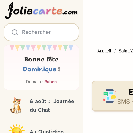
olie
carte
.com
Rechercher
Accueil
Saint-V
Bonne fête
Dominique
!
Demain :
Ruben
8 août :
Journée
SMS ·
du Chat
Au Quotidien