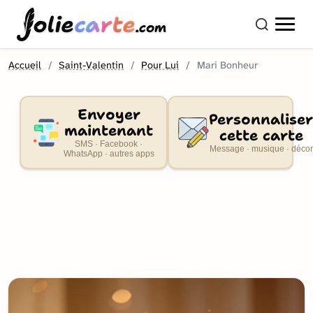
olie
carte
.com
Accueil
Saint-Valentin
Pour Lui
Mari Bonheur
Envoyer
Personnaliser
maintenant
cette carte
SMS · Facebook ·
Message · musique · décor
WhatsApp · autres apps