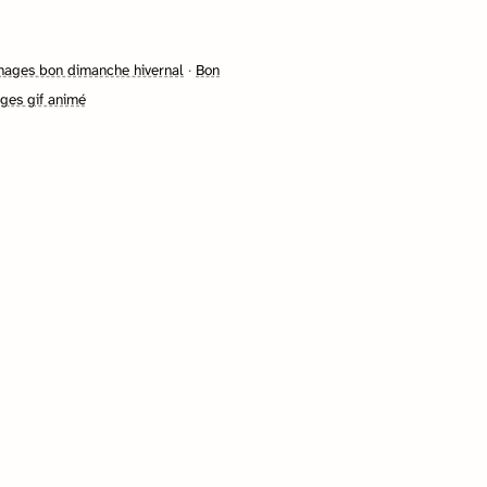
mages bon dimanche hivernal
·
Bon
ges gif animé