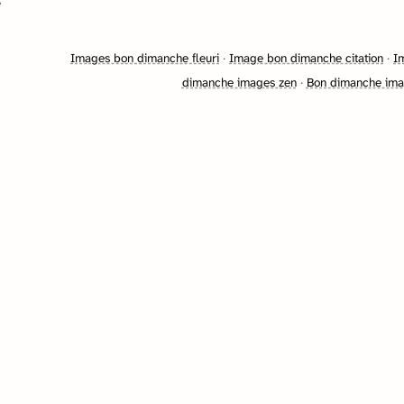
e
Images bon dimanche fleuri
·
Image bon dimanche citation
·
I
dimanche images zen
·
Bon dimanche ima