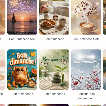
de
Bon Dimanche Soir
Bon dimanche
Bon Dimanche Café
he
Bon dimanche !
Bon dimanche !
Bonjour, bon
dimanche !