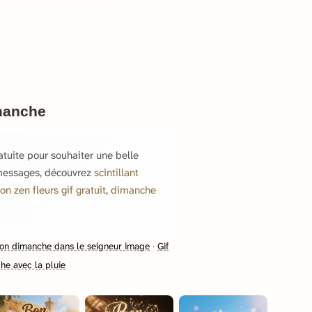
imanche
tuite pour souhaiter une belle
s messages, découvrez
scintillant
on zen fleurs gif gratuit
,
dimanche
on dimanche dans le seigneur image
·
Gif
e avec la pluie