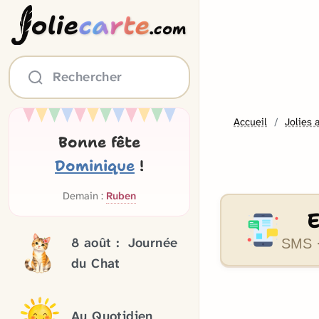
olie
carte
.com
Rechercher
Accueil
Jolies 
Bonne fête
Dominique
!
Demain :
Ruben
8 août :
Journée
SMS ·
du Chat
Au Quotidien