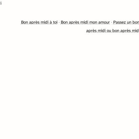
i
Bon après midi à toi
·
Bon après midi mon amour
·
Passez un bon
après midi ou bon après mid