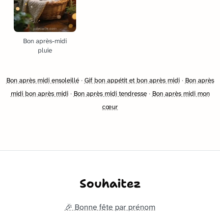
Bon après-midi
pluie
Bon après midi ensoleillé
·
Gif bon appétit et bon après midi
·
Bon après
midi bon après midi
·
Bon après midi tendresse
·
Bon après midi mon
cœur
Souhaitez
🎉 Bonne fête par prénom