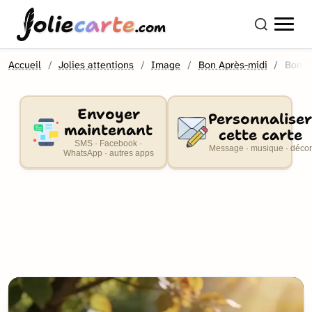
olie
carte
.com
Accueil
Jolies attentions
Image
Bon Après-midi
Bon a
Envoyer
Personnaliser
maintenant
cette carte
SMS · Facebook ·
Message · musique · décor
WhatsApp · autres apps