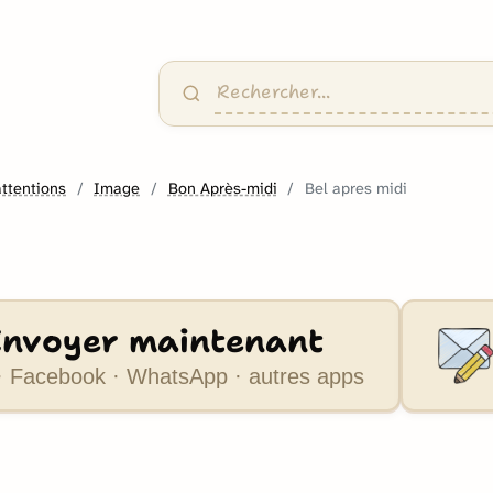
attentions
Image
Bon Après-midi
Bel apres midi
Envoyer maintenant
 Facebook · WhatsApp · autres apps