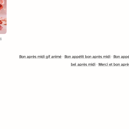
i
Bon après midi gif animé
·
Bon appétit bon après midi
·
Bon appét
bel après midi
·
Merci et bon aprè