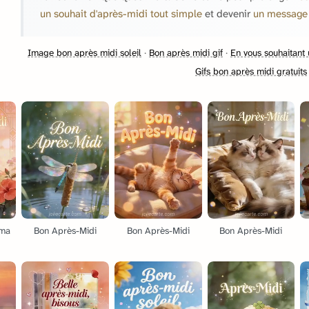
un souhait d'après-midi tout simple
et devenir
un message 
Image bon après midi soleil
·
Bon après midi gif
·
En vous souhaitant
Gifs bon après midi gratuits
 ma
Bon Après-Midi
Bon Après-Midi
Bon Après-Midi