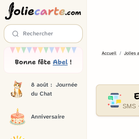
olie
carte
.com
Rechercher
Accueil
Jolies 
Bonne fête
Abel
!
8 août :
Journée
du Chat
SMS ·
Anniversaire