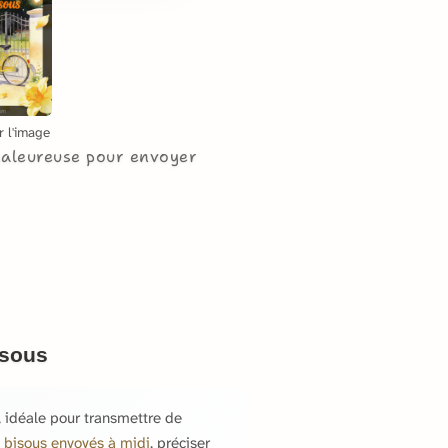
r l'image
haleureuse pour envoyer
isous
, idéale pour transmettre de
s bisous envoyés à midi
, préciser