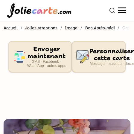
olie
carte
.com
Accueil
Jolies attentions
Image
Bon Après-midi
Gros 
Envoyer
Personnaliser
maintenant
cette carte
SMS · Facebook ·
Message · musique · décor
WhatsApp · autres apps