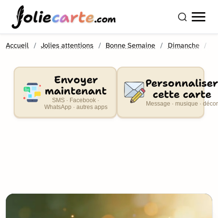
olie
carte
.com
Accueil
Jolies attentions
Bonne Semaine
Dimanche
B
Envoyer
Personnaliser
maintenant
cette carte
SMS · Facebook ·
Message · musique · décor
WhatsApp · autres apps