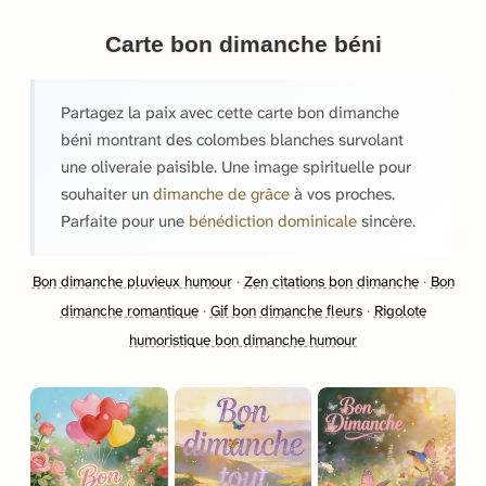
Carte bon dimanche béni
Partagez la paix avec cette carte bon dimanche
béni montrant des colombes blanches survolant
une oliveraie paisible. Une image spirituelle pour
souhaiter un
dimanche de grâce
à vos proches.
Parfaite pour une
bénédiction dominicale
sincère.
Bon dimanche pluvieux humour
·
Zen citations bon dimanche
·
Bon
dimanche romantique
·
Gif bon dimanche fleurs
·
Rigolote
humoristique bon dimanche humour