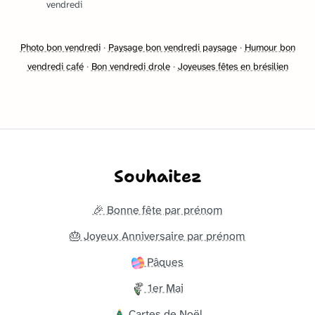
vendredi
Photo bon vendredi
·
Paysage bon vendredi paysage
·
Humour bon
vendredi café
·
Bon vendredi drole
·
Joyeuses fêtes en brésilien
Souhaitez
🎉 Bonne fête par prénom
🎂 Joyeux Anniversaire par prénom
Pâques
1er Mai
Cartes de Noël