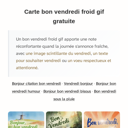
Carte bon vendredi froid gif
gratuite
Un bon vendredi froid gif apporte une note
réconfortante quand la journée s'annonce fraîche,
avec
une image scintillante du vendredi
,
un texte
pour souhaiter vendredi
ou
un voeu respectueux et
attentionné
.
Bonjour citation bon vendredi
·
Vendredi bonjour
·
Bonjour bon
vendredi humour
·
Bonjour bon vendredi bisous
·
Bon vendredi
sous la pluie