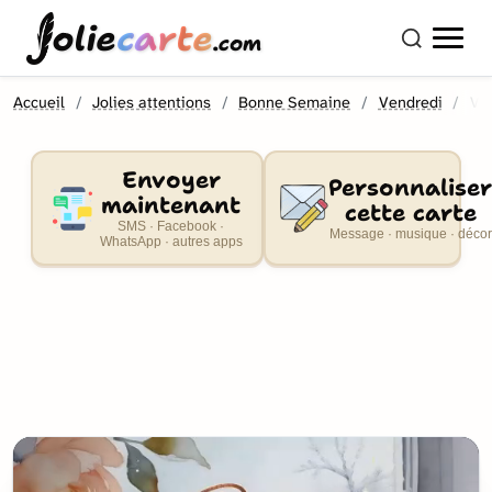
olie
carte
.com
Accueil
Jolies attentions
Bonne Semaine
Vendredi
Ven
Envoyer
Personnaliser
maintenant
cette carte
SMS · Facebook ·
Message · musique · décor
WhatsApp · autres apps