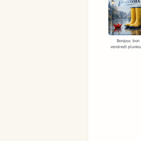
Bonjour, bon
vendredi pluvieu