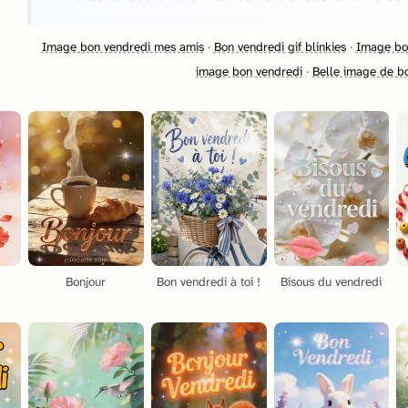
Image bon vendredi mes amis
·
Bon vendredi gif blinkies
·
Image bo
image bon vendredi
·
Belle image de b
Bonjour
Bon vendredi à toi !
Bisous du vendredi