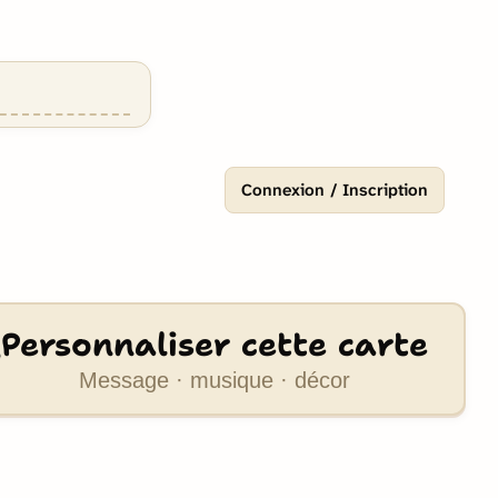
Connexion / Inscription
Personnaliser cette carte
Message · musique · décor