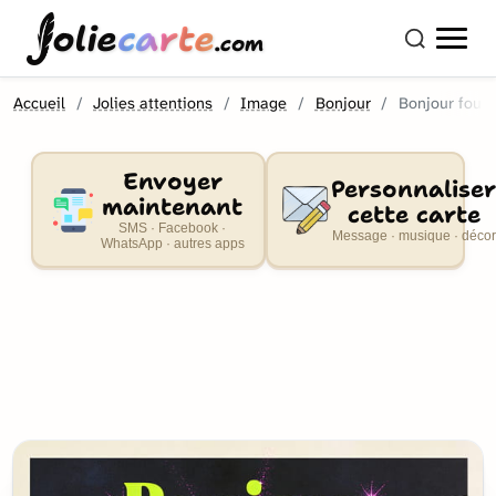
olie
carte
.com
Accueil
Jolies attentions
Image
Bonjour
Bonjour fou
Envoyer
Personnaliser
maintenant
cette carte
SMS · Facebook ·
Message · musique · décor
WhatsApp · autres apps