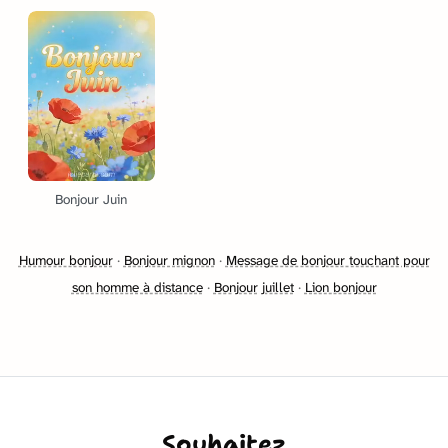
Bonjour Juin
Humour bonjour
·
Bonjour mignon
·
Message de bonjour touchant pour
son homme à distance
·
Bonjour juillet
·
Lion bonjour
Souhaitez