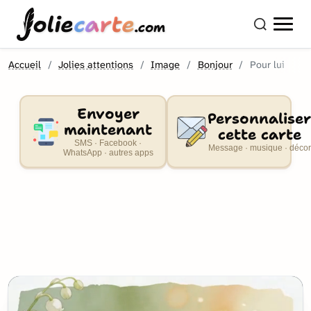
olie
carte
.com
Accueil
Jolies attentions
Image
Bonjour
Pour lui
Envoyer
Personnaliser
maintenant
cette carte
SMS · Facebook ·
Message · musique · décor
WhatsApp · autres apps