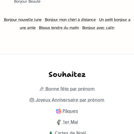
Bonjour Beauté
Bonjour nouvelle lune
·
Bonjour mon chéri à distance
·
Un petit bonjour a
une amie
·
Bisous tendre du matin
·
Bonjour avec calin
Souhaitez
🎉 Bonne fête par prénom
🎂 Joyeux Anniversaire par prénom
Pâques
1er Mai
Cartes de Noël