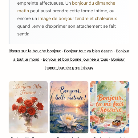
empreinte affectueuse. Un
bonjour du dimanche
matin
peut aussi prendre cette forme intime, ou
encore un
image de bonjour tendre et chaleureux
quand l'envie d'exprimer son attachement se fait
sentir.
Bisous sur la bouche bonjour
·
Bonjour tout va bien dessin
·
Bonjour
a tout le mond
·
Bonjour et bon bonne journée à tous
·
Bonjour
bonne journée gros bisous