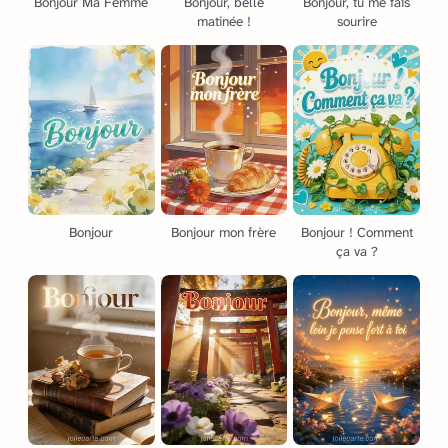
Bonjour Ma Femme
Bonjour, belle
Bonjour, tu me fais
matinée !
sourire
Bonjour
Bonjour mon frère
Bonjour ! Comment
ça va ?