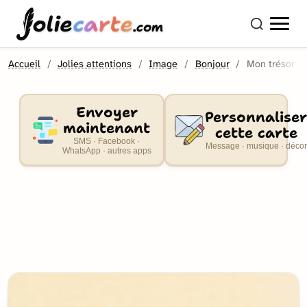
olie
carte
.com
Accueil
Jolies attentions
Image
Bonjour
Mon trésor
Envoyer
Personnaliser
maintenant
cette carte
SMS · Facebook ·
Message · musique · décor
WhatsApp · autres apps