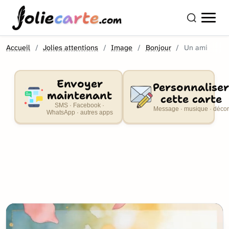
olie
carte
.com
Accueil
Jolies attentions
Image
Bonjour
Un ami
Envoyer
Personnaliser
maintenant
cette carte
SMS · Facebook ·
Message · musique · décor
WhatsApp · autres apps