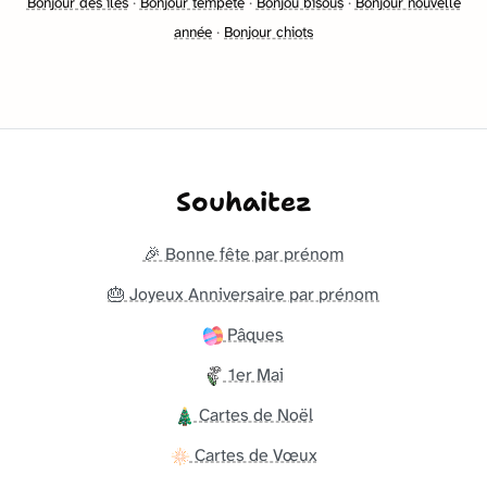
Bonjour des iles
·
Bonjour tempete
·
Bonjou bisous
·
Bonjour nouvelle
année
·
Bonjour chiots
Souhaitez
🎉 Bonne fête par prénom
🎂 Joyeux Anniversaire par prénom
Pâques
1er Mai
Cartes de Noël
Cartes de Vœux