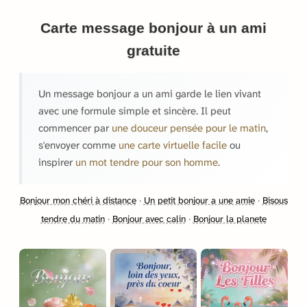
Carte message bonjour à un ami
gratuite
Un message bonjour a un ami garde le lien vivant
avec une formule simple et sincère. Il peut
commencer par
une douceur pensée pour le matin
,
s'envoyer comme
une carte virtuelle facile
ou
inspirer
un mot tendre pour son homme
.
Bonjour mon chéri à distance
·
Un petit bonjour a une amie
·
Bisous
tendre du matin
·
Bonjour avec calin
·
Bonjour la planete