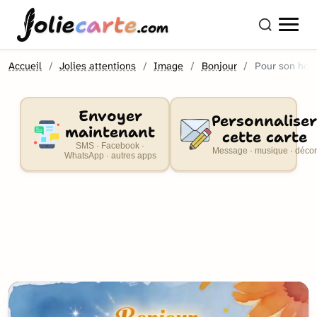
olie
carte
.com
Accueil
Jolies attentions
Image
Bonjour
Pour son ho
Envoyer
Personnaliser
maintenant
cette carte
SMS · Facebook ·
Message · musique · décor
WhatsApp · autres apps