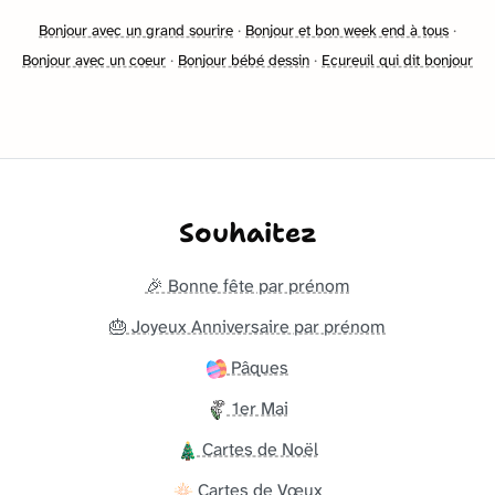
Bonjour avec un grand sourire
·
Bonjour et bon week end à tous
·
Bonjour avec un coeur
·
Bonjour bébé dessin
·
Ecureuil qui dit bonjour
Souhaitez
🎉 Bonne fête par prénom
🎂 Joyeux Anniversaire par prénom
Pâques
1er Mai
Cartes de Noël
Cartes de Vœux