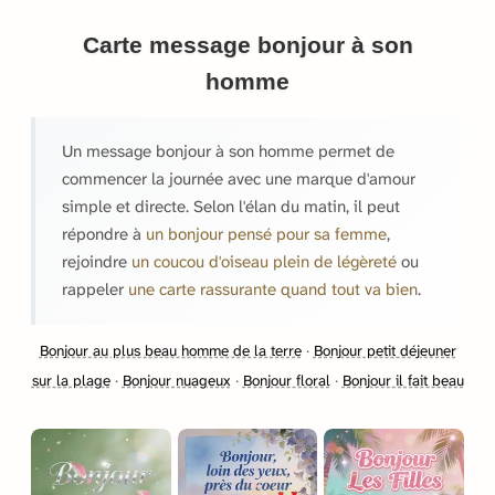
Carte message bonjour à son
homme
Un message bonjour à son homme permet de
commencer la journée avec une marque d'amour
simple et directe. Selon l'élan du matin, il peut
répondre à
un bonjour pensé pour sa femme
,
rejoindre
un coucou d'oiseau plein de légèreté
ou
rappeler
une carte rassurante quand tout va bien
.
Bonjour au plus beau homme de la terre
·
Bonjour petit déjeuner
sur la plage
·
Bonjour nuageux
·
Bonjour floral
·
Bonjour il fait beau