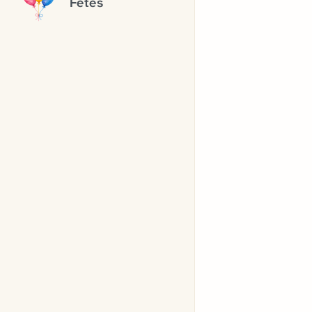
Fêtes