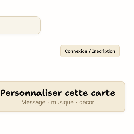
Connexion / Inscription
Personnaliser cette carte
Message · musique · décor