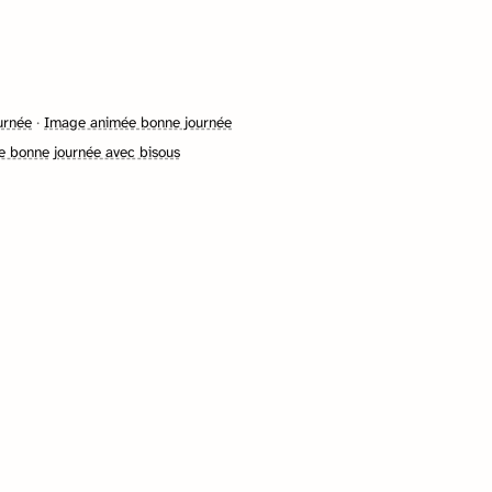
urnée
·
Image animée bonne journée
 bonne journée avec bisous