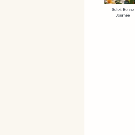
Soleil Bonne
Journée