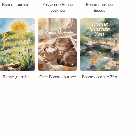
Bonne Journée
Passe une Bonne
Bonne Journée
Journée
Bisous
Bonne journée
Café Bonne Journée
Bonne Journée Zen