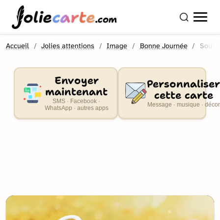
olie
carte
.com
Accueil
Jolies attentions
Image
Bonne Journée
Sourir
Envoyer
Personnaliser
maintenant
cette carte
SMS · Facebook ·
Message · musique · décor
WhatsApp · autres apps