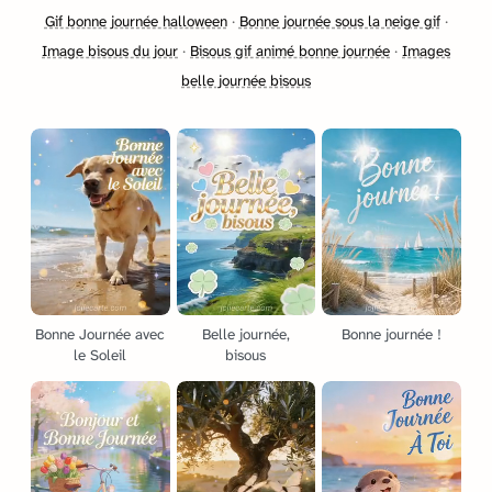
Gif bonne journée halloween
·
Bonne journée sous la neige gif
·
Image bisous du jour
·
Bisous gif animé bonne journée
·
Images
belle journée bisous
Bonne Journée avec
Belle journée,
Bonne journée !
le Soleil
bisous