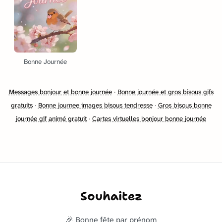
Bonne Journée
Messages bonjour et bonne journée
·
Bonne journée et gros bisous gifs
gratuits
·
Bonne journee images bisous tendresse
·
Gros bisous bonne
journée gif animé gratuit
·
Cartes virtuelles bonjour bonne journée
Souhaitez
🎉 Bonne fête par prénom