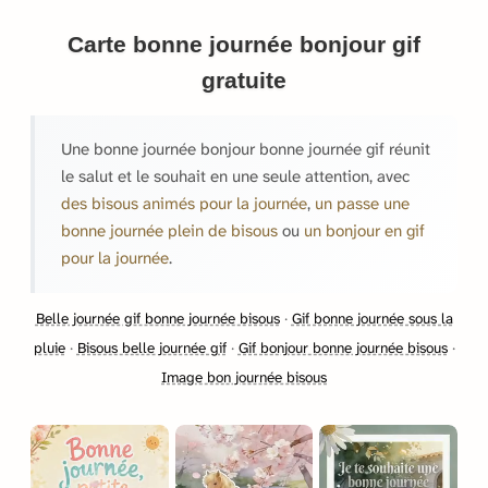
Carte bonne journée bonjour gif
gratuite
Une bonne journée bonjour bonne journée gif réunit
le salut et le souhait en une seule attention, avec
des bisous animés pour la journée
,
un passe une
bonne journée plein de bisous
ou
un bonjour en gif
pour la journée
.
Belle journée gif bonne journée bisous
·
Gif bonne journée sous la
pluie
·
Bisous belle journée gif
·
Gif bonjour bonne journée bisous
·
Image bon journée bisous