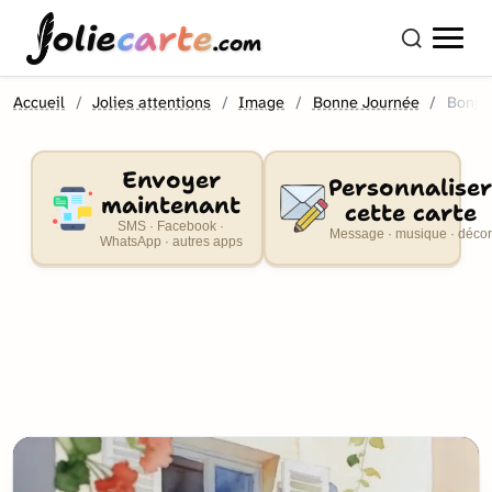
olie
carte
.com
Accueil
Jolies attentions
Image
Bonne Journée
Bonjou
Envoyer
Personnaliser
maintenant
cette carte
SMS · Facebook ·
Message · musique · décor
WhatsApp · autres apps