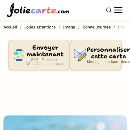
olie
carte
.com
Accueil
Jolies attentions
Image
Bonne Journée
Plage
Envoyer
Personnaliser
maintenant
cette carte
SMS · Facebook ·
Message · musique · décor
WhatsApp · autres apps