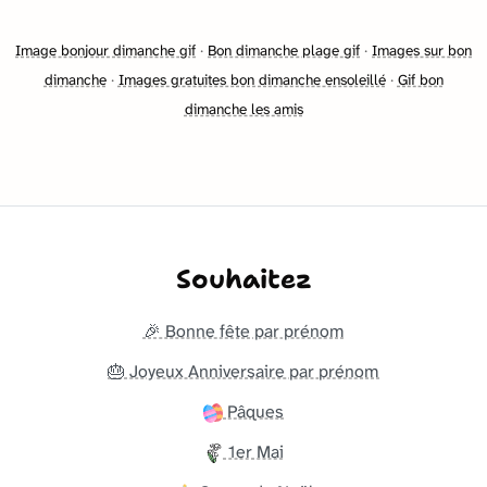
Image bonjour dimanche gif
·
Bon dimanche plage gif
·
Images sur bon
dimanche
·
Images gratuites bon dimanche ensoleillé
·
Gif bon
dimanche les amis
Souhaitez
🎉 Bonne fête par prénom
🎂 Joyeux Anniversaire par prénom
Pâques
1er Mai