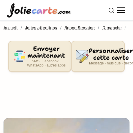
olie
carte
.com
Accueil
Jolies attentions
Bonne Semaine
Dimanche
B
Envoyer
Personnaliser
maintenant
cette carte
SMS · Facebook ·
Message · musique · décor
WhatsApp · autres apps