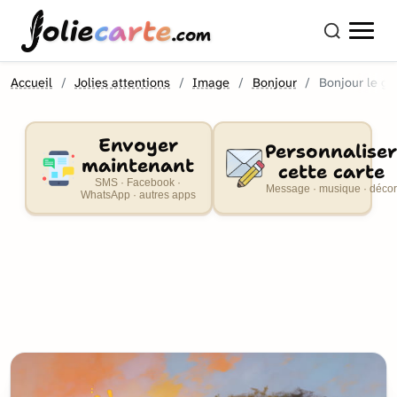
olie
carte
.com
Accueil
Jolies attentions
Image
Bonjour
Bonjour le gr
Envoyer
Personnaliser
maintenant
cette carte
SMS · Facebook ·
Message · musique · décor
WhatsApp · autres apps