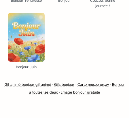
Bonjour Tendresse
Bonjour
Coucou, bonne
journée !
Bonjour Juin
Gif animé bonjour gif animé
·
Gifs bonjour
·
Carte musee orsay
·
Bonjour
à toutes les deux
·
Image bonjour gratuite