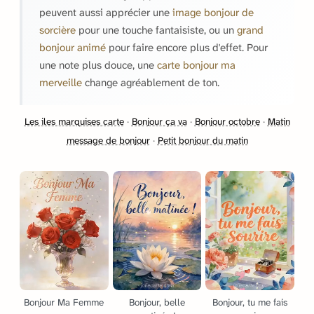
peuvent aussi apprécier une
image bonjour de
sorcière
pour une touche fantaisiste, ou un
grand
bonjour animé
pour faire encore plus d'effet. Pour
une note plus douce, une
carte bonjour ma
merveille
change agréablement de ton.
Les iles marquises carte
·
Bonjour ça va
·
Bonjour octobre
·
Matin
message de bonjour
·
Petit bonjour du matin
Bonjour Ma Femme
Bonjour, belle
Bonjour, tu me fais