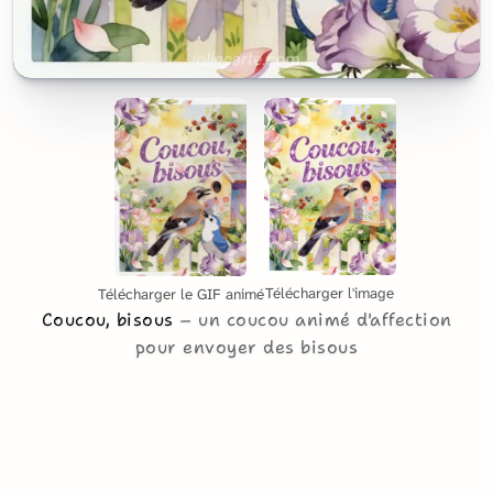
Télécharger l'image
Télécharger le GIF animé
Coucou, bisous
un coucou animé d'affection
pour envoyer des bisous