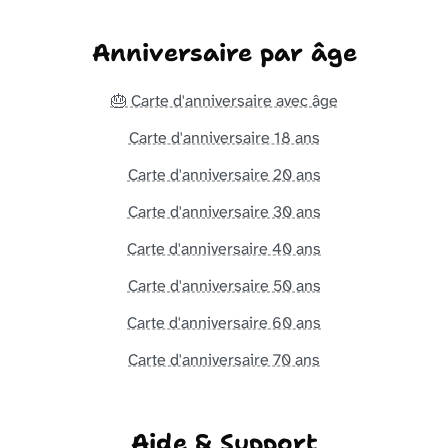
Anniversaire par âge
🎂 Carte d'anniversaire avec âge
Carte d'anniversaire 18 ans
Carte d'anniversaire 20 ans
Carte d'anniversaire 30 ans
Carte d'anniversaire 40 ans
Carte d'anniversaire 50 ans
Carte d'anniversaire 60 ans
Carte d'anniversaire 70 ans
Aide & Support