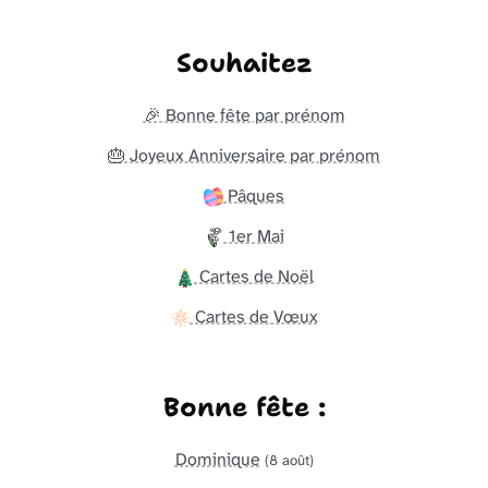
Souhaitez
🎉 Bonne fête par prénom
🎂 Joyeux Anniversaire par prénom
Pâques
1er Mai
Cartes de Noël
Cartes de Vœux
Bonne fête :
Dominique
(8 août)