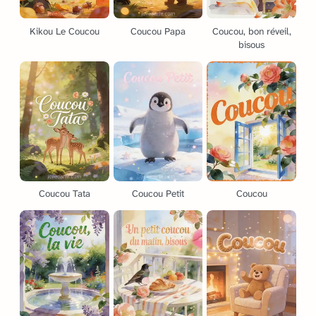
Kikou Le Coucou
Coucou Papa
Coucou, bon réveil,
bisous
Coucou Tata
Coucou Petit
Coucou