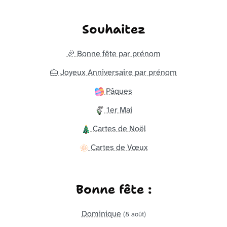
Souhaitez
🎉 Bonne fête par prénom
🎂 Joyeux Anniversaire par prénom
Pâques
1er Mai
Cartes de Noël
Cartes de Vœux
Bonne fête :
Dominique
(8 août)