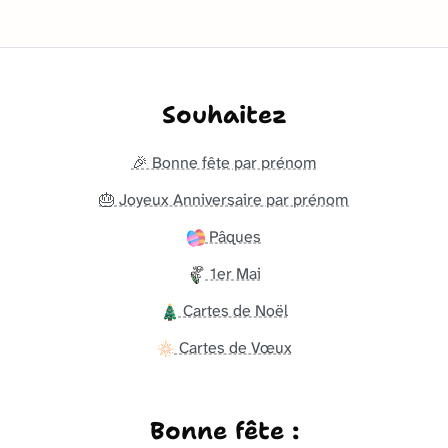
Souhaitez
🎉 Bonne fête par prénom
🎂 Joyeux Anniversaire par prénom
Pâques
1er Mai
Cartes de Noël
Cartes de Vœux
Bonne fête :