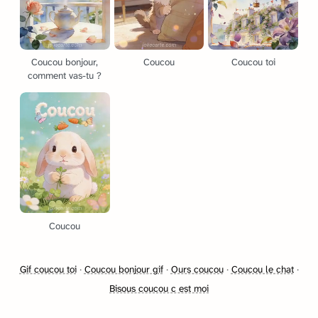
Coucou bonjour,
Coucou
Coucou toi
comment vas-tu ?
Coucou
Gif coucou toi
·
Coucou bonjour gif
·
Ours coucou
·
Coucou le chat
·
Bisous coucou c est moi