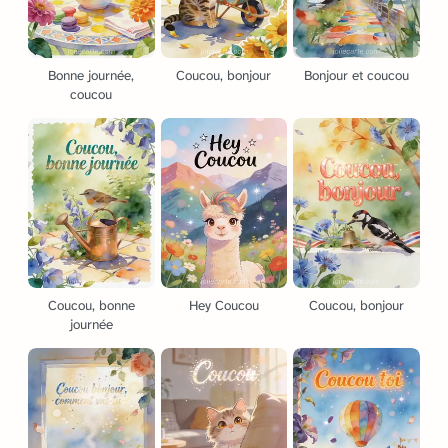
Bonne journée,
Coucou, bonjour
Bonjour et coucou
coucou
Coucou, bonne
Hey Coucou
Coucou, bonjour
journée