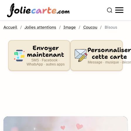
olie
carte
.com
Accueil
Jolies attentions
Image
Coucou
Bisous
Envoyer
Personnaliser
maintenant
cette carte
SMS · Facebook ·
Message · musique · décor
WhatsApp · autres apps