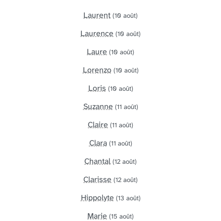
Laurent
(10 août)
Laurence
(10 août)
Laure
(10 août)
Lorenzo
(10 août)
Loris
(10 août)
Suzanne
(11 août)
Claire
(11 août)
Clara
(11 août)
Chantal
(12 août)
Clarisse
(12 août)
Hippolyte
(13 août)
Marie
(15 août)