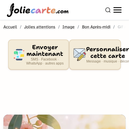
olie
carte
.com
Accueil
Jolies attentions
Image
Bon Après-midi
Gif a
Envoyer
Personnaliser
maintenant
cette carte
SMS · Facebook ·
Message · musique · décor
WhatsApp · autres apps