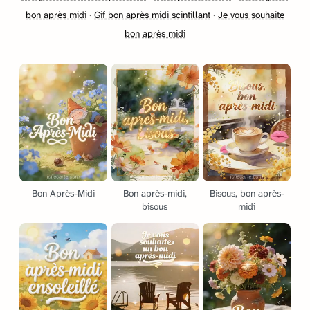
bon après midi
·
Gif bon après midi scintillant
·
Je vous souhaite
bon après midi
Bon Après-Midi
Bon après-midi,
Bisous, bon après-
bisous
midi