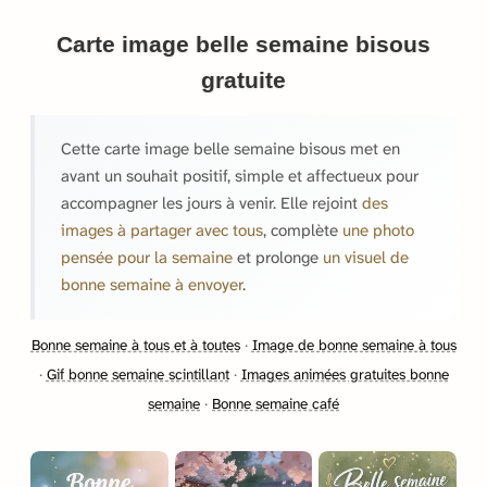
Carte image belle semaine bisous
gratuite
Cette carte image belle semaine bisous met en
avant un souhait positif, simple et affectueux pour
accompagner les jours à venir. Elle rejoint
des
images à partager avec tous
, complète
une photo
pensée pour la semaine
et prolonge
un visuel de
bonne semaine à envoyer
.
Bonne semaine à tous et à toutes
·
Image de bonne semaine à tous
·
Gif bonne semaine scintillant
·
Images animées gratuites bonne
semaine
·
Bonne semaine café