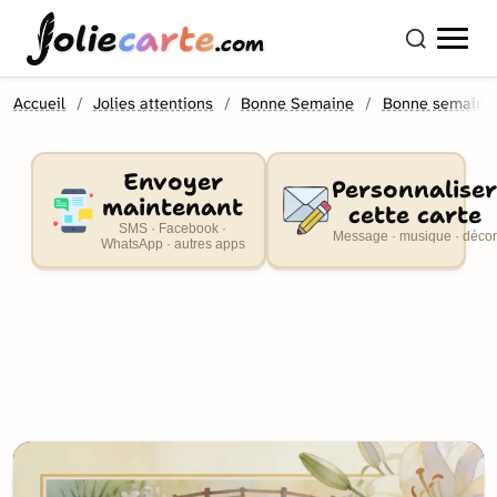
olie
carte
.com
Accueil
Jolies attentions
Bonne Semaine
Bonne semaine
Envoyer
Personnaliser
maintenant
cette carte
SMS · Facebook ·
Message · musique · décor
WhatsApp · autres apps