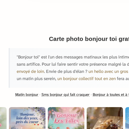
Carte photo bonjour toi gra
"Bonjour toi" est l'un des messages matinaux les plus intime
sans artifice. Pour lui faire sentir votre présence malgré la
envoyé de loin
. Envie de plus d'élan ?
un hello avec un gros
un matin plus serein,
un bonjour collectif tout en zen
fera au
Matin bonjour
·
Sms bonjour qui fait craquer
·
Bonjour à toutes et à 