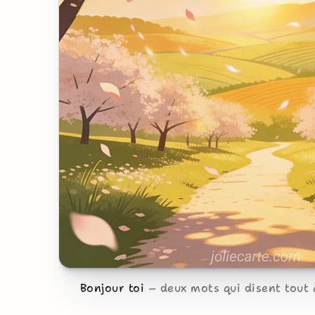
Bonjour toi
deux mots qui disent tout