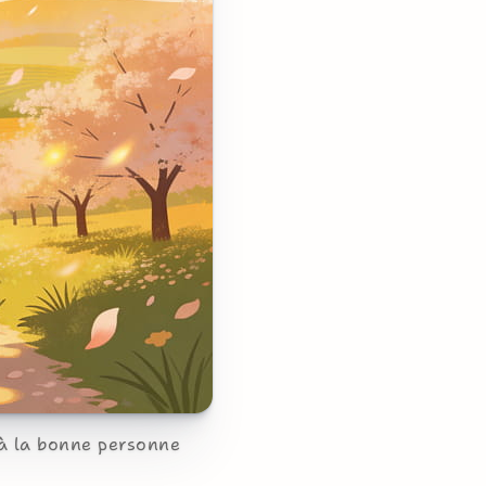
 à la bonne personne