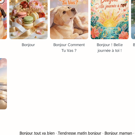
Bonjour
Bonjour Comment
Bonjour ! Belle
B
Tu Vas ?
journée à toi !
Bonjour tout va bien
·
Tendresse matin bonjour
·
Bonjour maman