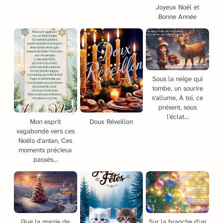
Joyeux Noël et
Bonne Année
Sous la neige qui
tombe, un sourire
s'allume, À toi, ce
présent, sous
l’éclat...
Mon esprit
Doux Réveillon
vagabonde vers ces
Noëls d'antan, Ces
moments précieux
passés...
Que la magie de
Sur la branche d'un