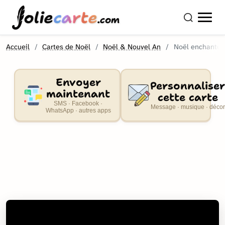
olie
carte
.com
Accueil
Cartes de Noël
Noël & Nouvel An
Noël enchanté
Envoyer
Personnaliser
maintenant
cette carte
SMS · Facebook ·
Message · musique · décor
WhatsApp · autres apps