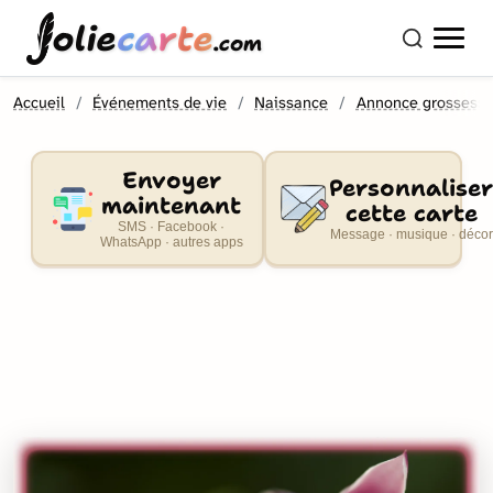
olie
carte
.com
Accueil
Événements de vie
Naissance
Annonce grossess
Envoyer
Personnaliser
maintenant
cette carte
SMS · Facebook ·
Message · musique · décor
WhatsApp · autres apps