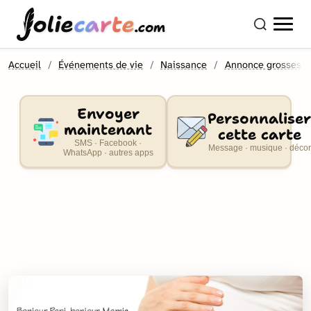
olie
carte
.com
Accueil
Événements de vie
Naissance
Annonce grossess
Envoyer
Personnaliser
maintenant
cette carte
SMS · Facebook ·
Message · musique · décor
WhatsApp · autres apps