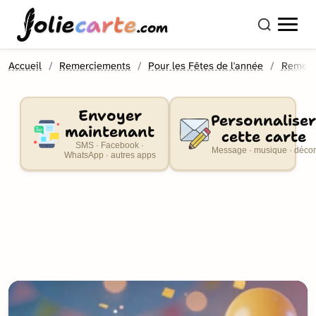
olie
carte
.com
Accueil
Remerciements
Pour les Fêtes de l'année
Remerc
Envoyer
Personnaliser
maintenant
cette carte
SMS · Facebook ·
Message · musique · décor
WhatsApp · autres apps