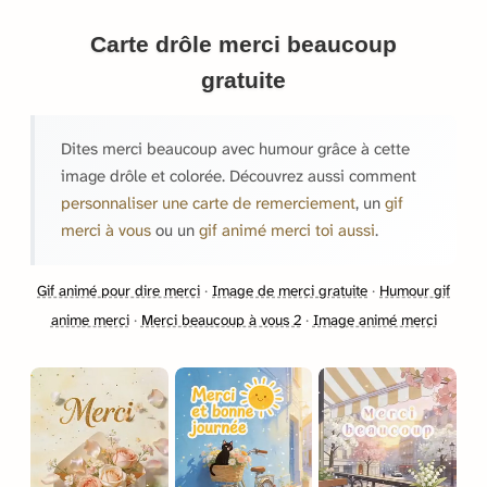
Carte drôle merci beaucoup
gratuite
Dites merci beaucoup avec humour grâce à cette
image drôle et colorée. Découvrez aussi comment
personnaliser une carte de remerciement
, un
gif
merci à vous
ou un
gif animé merci toi aussi
.
Gif animé pour dire merci
·
Image de merci gratuite
·
Humour gif
anime merci
·
Merci beaucoup à vous 2
·
Image animé merci