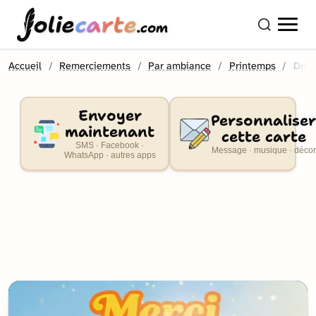
olie
carte
.com
Accueil
Remerciements
Par ambiance
Printemps
Drôl
Envoyer
Personnaliser
maintenant
cette carte
SMS · Facebook ·
Message · musique · décor
WhatsApp · autres apps