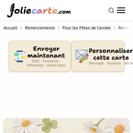
olie
carte
.com
Accueil
Remerciements
Pour les Fêtes de l'année
Remerc
Envoyer
Personnaliser
maintenant
cette carte
SMS · Facebook ·
Message · musique · décor
WhatsApp · autres apps