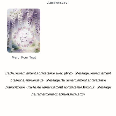
d'anniversaire !
Merci Pour Tout
Carte remerciement anniversaire avec photo
·
Message remerciement
presence anniversaire
·
Message de remerciement anniversaire
humoristique
·
Carte de remerciement anniversaire humour
·
Message
de remerciement anniversaire amis