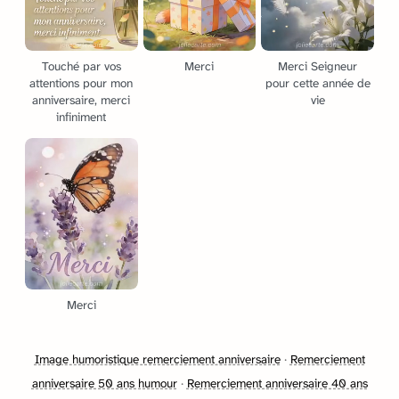
Touché par vos
Merci
Merci Seigneur
attentions pour mon
pour cette année de
anniversaire, merci
vie
infiniment
Merci
Image humoristique remerciement anniversaire
·
Remerciement
anniversaire 50 ans humour
·
Remerciement anniversaire 40 ans