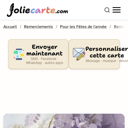
olie
carte
.com
Accueil
Remerciements
Pour les Fêtes de l'année
Remerc
Envoyer
Personnaliser
maintenant
cette carte
SMS · Facebook ·
Message · musique · décor
WhatsApp · autres apps