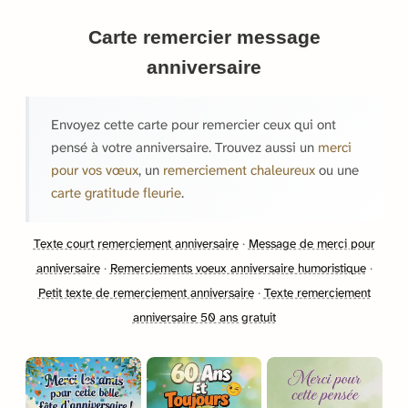
Carte remercier message
anniversaire
Envoyez cette carte pour remercier ceux qui ont
pensé à votre anniversaire. Trouvez aussi un
merci
pour vos vœux
, un
remerciement chaleureux
ou une
carte gratitude fleurie
.
Texte court remerciement anniversaire
·
Message de merci pour
anniversaire
·
Remerciements voeux anniversaire humoristique
·
Petit texte de remerciement anniversaire
·
Texte remerciement
anniversaire 50 ans gratuit