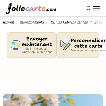
olie
carte
.com
Accueil
Remerciements
Pour les Fêtes de l'année
Remerc
Envoyer
Personnaliser
maintenant
cette carte
SMS · Facebook ·
Message · musique · décor
WhatsApp · autres apps