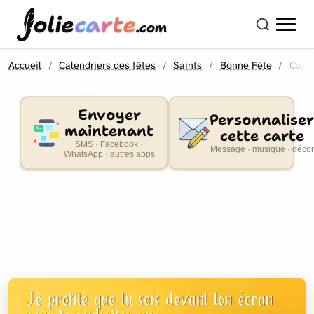
olie
carte
.com
Accueil
Calendriers des fêtes
Saints
Bonne Fête
Cart
Envoyer
Personnaliser
maintenant
cette carte
SMS · Facebook ·
Message · musique · décor
WhatsApp · autres apps