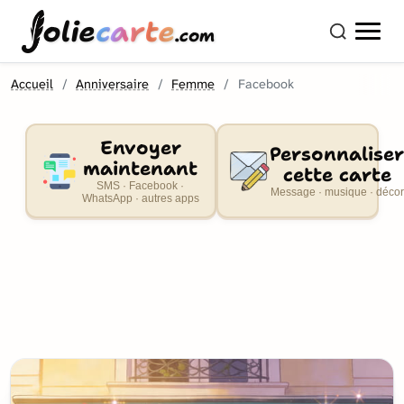
olie
carte
.com
Accueil
Anniversaire
Femme
Facebook
Envoyer
Personnaliser
maintenant
cette carte
SMS · Facebook ·
Message · musique · décor
WhatsApp · autres apps